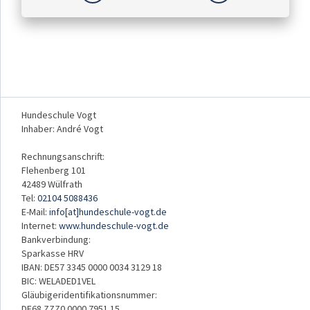
Hundeschule Vogt
Inhaber: André Vogt
Rechnungsanschrift:
Flehenberg 101
42489 Wülfrath
Tel:
02104 5088436
E-Mail:
info[at]hundeschule-vogt.de
Internet:
www.hundeschule-vogt.de
Bankverbindung:
Sparkasse HRV
IBAN: DE57 3345 0000 0034 3129 18
BIC: WELADED1VEL
Gläubigeridentifikationsnummer:
DE68 ZZZ0 0000 7951 15