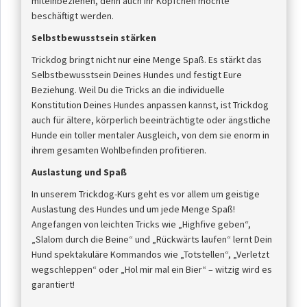
miteinbeziehen, denn auch ihr Köpfchen möchte
beschäftigt werden.
Selbstbewusstsein stärken
Trickdog bringt nicht nur eine Menge Spaß. Es stärkt das
Selbstbewusstsein Deines Hundes und festigt Eure
Beziehung. Weil Du die Tricks an die individuelle
Konstitution Deines Hundes anpassen kannst, ist Trickdog
auch für ältere, körperlich beeinträchtigte oder ängstliche
Hunde ein toller mentaler Ausgleich, von dem sie enorm in
ihrem gesamten Wohlbefinden profitieren.
Auslastung und Spaß
In unserem Trickdog-Kurs geht es vor allem um geistige
Auslastung des Hundes und um jede Menge Spaß!
Angefangen von leichten Tricks wie „Highfive geben“,
„Slalom durch die Beine“ und „Rückwärts laufen“ lernt Dein
Hund spektakuläre Kommandos wie „Totstellen“, „Verletzt
wegschleppen“ oder „Hol mir mal ein Bier“ – witzig wird es
garantiert!