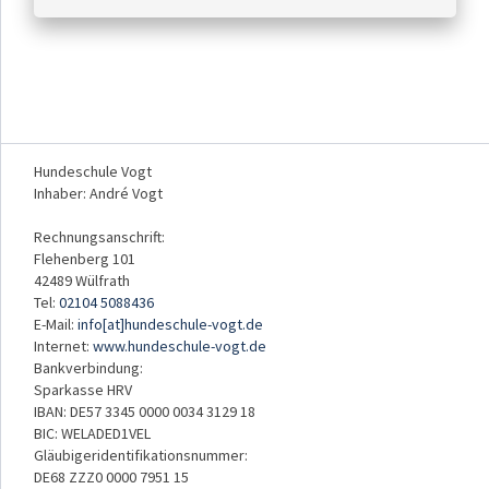
Hundeschule Vogt
Inhaber: André Vogt
Rechnungsanschrift:
Flehenberg 101
42489 Wülfrath
Tel:
02104 5088436
E-Mail:
info[at]hundeschule-vogt.de
Internet:
www.hundeschule-vogt.de
Bankverbindung:
Sparkasse HRV
IBAN: DE57 3345 0000 0034 3129 18
BIC: WELADED1VEL
Gläubigeridentifikationsnummer:
DE68 ZZZ0 0000 7951 15