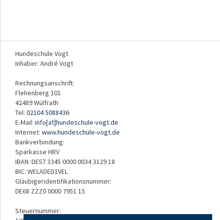
Hundeschule Vogt
Inhaber: André Vogt
Rechnungsanschrift:
Flehenberg 101
42489 Wülfrath
Tel:
02104 5088436
E-Mail:
info[at]hundeschule-vogt.de
Internet:
www.hundeschule-vogt.de
Bankverbindung:
Sparkasse HRV
IBAN: DE57 3345 0000 0034 3129 18
BIC: WELADED1VEL
Gläubigeridentifikationsnummer:
DE68 ZZZ0 0000 7951 15
Steuernummer: