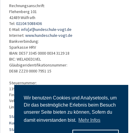
Rechnungsanschrift:
Flehenberg 101
42489 Wülfrath
Tel:
02104 5088436
E-Mail:
info[at]hundeschule-vogt.de
Internet:
www.hundeschule-vogt.de
Bankverbindung:
Sparkasse HRV
IBAN: DE57 3345 0000 0034 3129 18
BIC: WELADED1VEL
Gläubigeridentifikationsnummer:
DE68 ZZZ0 0000 7951 15
Steuernummer:
139/5234/3050
Finanzamt:
Wir benutzen Cookies und Analysetools, um
Velbert
Dir das bestmögliche Erlebnis beim Besuch
Links:
unserer Seite bieten zu können, Sofern du
Startseite
damit einverstanden bist.
Mehr Infos
Kursangebot
Standorte