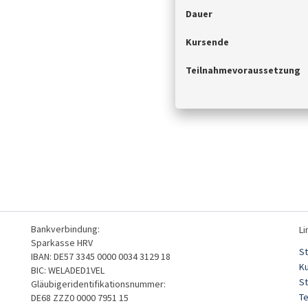
Dauer
Kursende
Teilnahmevoraussetzung
Bankverbindung:
Li
Sparkasse HRV
St
IBAN: DE57 3345 0000 0034 3129 18
K
BIC: WELADED1VEL
S
Gläubigeridentifikationsnummer:
T
DE68 ZZZ0 0000 7951 15