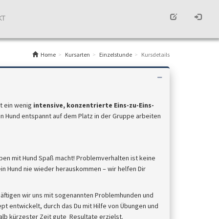
KT
Home
Kursarten
Einzelstunde
Kursdetails
t ein wenig
intensive, konzentrierte Eins-zu-Eins-
in Hund entspannt auf dem Platz in der Gruppe arbeiten
eben mit Hund Spaß macht! Problemverhalten ist keine
in Hund nie wieder herauskommen – wir helfen Dir
häftigen wir uns mit sogenannten Problemhunden und
ept entwickelt, durch das Du mit Hilfe von Übungen und
b kürzester Zeit gute Resultate erzielst.