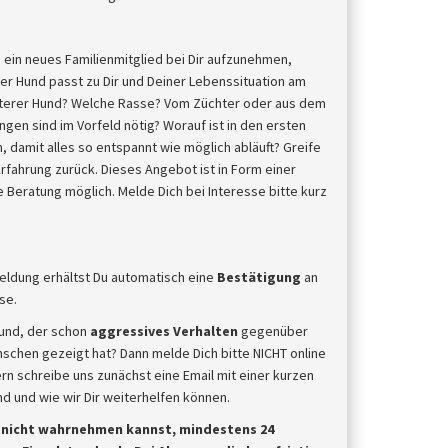
s
 ein neues Familienmitglied bei Dir aufzunehmen,
er Hund passt zu Dir und Deiner Lebenssituation am
älterer Hund? Welche Rasse? Vom Züchter oder aus dem
gen sind im Vorfeld nötig? Worauf ist in den ersten
 damit alles so entspannt wie möglich abläuft? Greife
rfahrung zurück. Dieses Angebot ist in Form einer
e Beratung möglich. Melde Dich bei Interesse bitte kurz
eldung erhältst Du automatisch eine
Bestätigung
an
se.
und, der schon
aggressives Verhalten
gegenüber
chen gezeigt hat? Dann melde Dich bitte NICHT online
rn schreibe uns zunächst eine Email mit einer kurzen
 und wie wir Dir weiterhelfen können.
u nicht wahrnehmen kannst, mindestens 24