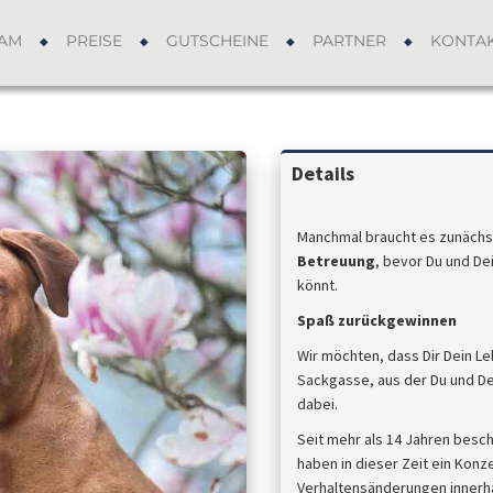
AM
PREISE
GUTSCHEINE
PARTNER
KONTA
Details
Manchmal braucht es zunächs
Betreuung
, bevor Du und De
könnt.
Spaß zurückgewinnen
Wir möchten, dass Dir Dein L
Sackgasse, aus der Du und De
dabei.
Seit mehr als 14 Jahren besc
haben in dieser Zeit ein Konz
Verhaltensänderungen innerhal