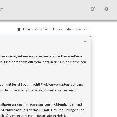
KT
Home
Kursarten
Einzelstunde
Kursdetails
t ein wenig
intensive, konzentrierte Eins-zu-Eins-
in Hund entspannt auf dem Platz in der Gruppe arbeiten
eben mit Hund Spaß macht! Problemverhalten ist keine
in Hund nie wieder herauskommen – wir helfen Dir
häftigen wir uns mit sogenannten Problemhunden und
ept entwickelt, durch das Du mit Hilfe von Übungen und
b kürzester Zeit gute Resultate erzielst.