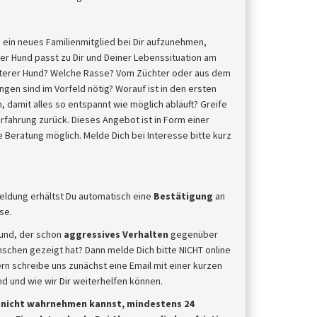
s
 ein neues Familienmitglied bei Dir aufzunehmen,
er Hund passt zu Dir und Deiner Lebenssituation am
älterer Hund? Welche Rasse? Vom Züchter oder aus dem
gen sind im Vorfeld nötig? Worauf ist in den ersten
 damit alles so entspannt wie möglich abläuft? Greife
rfahrung zurück. Dieses Angebot ist in Form einer
e Beratung möglich. Melde Dich bei Interesse bitte kurz
eldung erhältst Du automatisch eine
Bestätigung
an
se.
und, der schon
aggressives Verhalten
gegenüber
chen gezeigt hat? Dann melde Dich bitte NICHT online
rn schreibe uns zunächst eine Email mit einer kurzen
 und wie wir Dir weiterhelfen können.
u nicht wahrnehmen kannst, mindestens 24