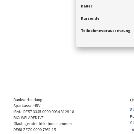
Dauer
Kursende
Teilnahmevoraussetzung
Bankverbindung:
Li
Sparkasse HRV
St
IBAN: DE57 3345 0000 0034 3129 18
K
BIC: WELADED1VEL
S
Gläubigeridentifikationsnummer:
T
DE68 ZZZ0 0000 7951 15