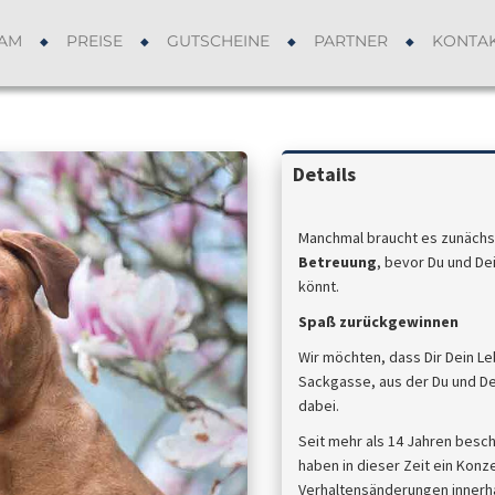
AM
PREISE
GUTSCHEINE
PARTNER
KONTA
Details
Manchmal braucht es zunächs
Betreuung
, bevor Du und De
könnt.
Spaß zurückgewinnen
Wir möchten, dass Dir Dein L
Sackgasse, aus der Du und De
dabei.
Seit mehr als 14 Jahren besc
haben in dieser Zeit ein Konz
Verhaltensänderungen innerhal