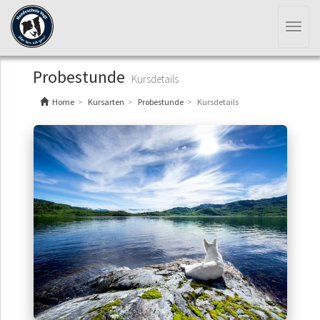
Toggl
naviga
Probestunde
Kursdetails
Home
Kursarten
Probestunde
Kursdetails