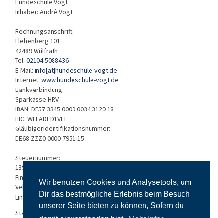
Hundeschule Vogt
Inhaber: André Vogt
Rechnungsanschrift:
Flehenberg 101
42489 Wülfrath
Tel:
02104 5088436
E-Mail:
info[at]hundeschule-vogt.de
Internet:
www.hundeschule-vogt.de
Bankverbindung:
Sparkasse HRV
IBAN: DE57 3345 0000 0034 3129 18
BIC: WELADED1VEL
Gläubigeridentifikationsnummer:
DE68 ZZZ0 0000 7951 15
Steuernummer:
139/5234/3050
Finanzamt:
Wir benutzen Cookies und Analysetools, um
Velbert
Dir das bestmögliche Erlebnis beim Besuch
Links:
unserer Seite bieten zu können, Sofern du
Startseite