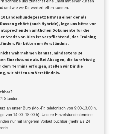
rn schreibe uns zunächst eine Email mit einer kurzen
 und wie wir Dir weiterhelfen können.
§ 10 Landeshundegesetz NRW zu einer der als
 Rassen
gehört (auch Hybride), lege uns bitte vor
entsprechenden amtlichen Dokumente für die
er Stadt vor. Dies ist
verpflichtend, das Training
finden. Wir bitten um Verständnis.
u nicht wahrnehmen kannst, mindestens 24
ten Einzelstunde ab.
Bei Absagen, die kurzfristig
 dem Termin) erfolgen, stellen wir Dir die
ung, wir bitten um Verständnis.
uchbar?
 24 Stunden.
urz an unser Büro (Mo.-Fr. telefonisch von 9:00-13.00 h,
gs von 14:00- 18:00 h). Unsere Einzelstundentermine
ünden nur mit längerem Vorlauf buchbar (mehr als 24
ndnis
.