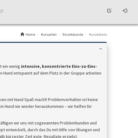
KT
Home
Kursarten
Einzelstunde
Kursdetails
t ein wenig
intensive, konzentrierte Eins-zu-Eins-
in Hund entspannt auf dem Platz in der Gruppe arbeiten
eben mit Hund Spaß macht! Problemverhalten ist keine
in Hund nie wieder herauskommen – wir helfen Dir
häftigen wir uns mit sogenannten Problemhunden und
ept entwickelt, durch das Du mit Hilfe von Übungen und
b kürzester Zeit gute Resultate erzielst.