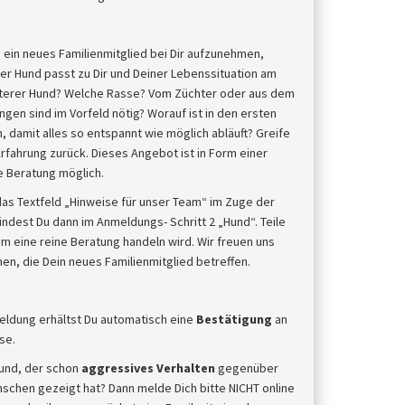
s
 ein neues Familienmitglied bei Dir aufzunehmen,
er Hund passt zu Dir und Deiner Lebenssituation am
älterer Hund? Welche Rasse? Vom Züchter oder aus dem
gen sind im Vorfeld nötig? Worauf ist in den ersten
 damit alles so entspannt wie möglich abläuft? Greife
rfahrung zurück. Dieses Angebot ist in Form einer
ne Beratung möglich.
d das Textfeld „Hinweise für unser Team“ im Zuge der
ndest Du dann im Anmeldungs- Schritt 2 „Hund“. Teile
 um eine reine Beratung handeln wird. Wir freuen uns
en, die Dein neues Familienmitglied betreffen.
eldung erhältst Du automatisch eine
Bestätigung
an
se.
und, der schon
aggressives Verhalten
gegenüber
chen gezeigt hat? Dann melde Dich bitte NICHT online