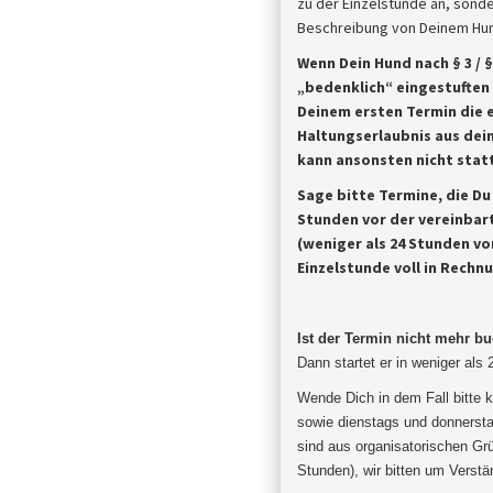
zu der Einzelstunde an, sonde
Beschreibung von Deinem Hund
Wenn Dein Hund nach § 3 / 
„bedenklich“ eingestuften
Deinem ersten Termin die 
Haltungserlaubnis aus dein
kann ansonsten nicht statt
Sage bitte Termine, die D
Stunden vor der vereinbar
(weniger als 24 Stunden vor
Einzelstunde voll in Rechn
Ist der Termin nicht mehr b
Dann startet er in weniger als
Wende Dich in dem Fall bitte k
sowie dienstags und donnersta
sind aus organisatorischen Gr
Stunden), wir bitten um
Verstä