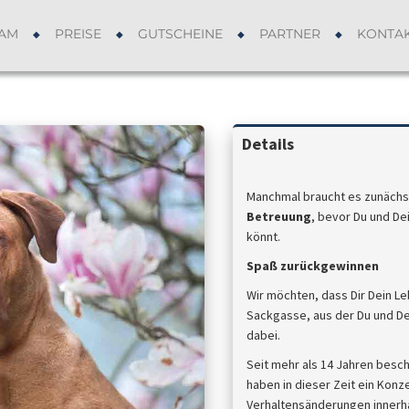
AM
PREISE
GUTSCHEINE
PARTNER
KONTA
Details
Manchmal braucht es zunächs
Betreuung
, bevor Du und De
könnt.
Spaß zurückgewinnen
Wir möchten, dass Dir Dein L
Sackgasse, aus der Du und De
dabei.
Seit mehr als 14 Jahren besc
haben in dieser Zeit ein Konz
Verhaltensänderungen innerhal