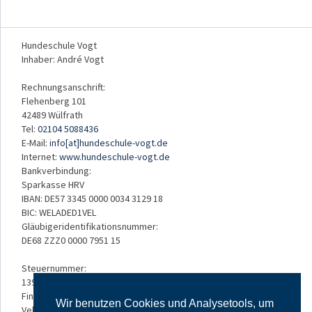
Hundeschule Vogt
Inhaber: André Vogt
Rechnungsanschrift:
Flehenberg 101
42489 Wülfrath
Tel:
02104 5088436
E-Mail:
info[at]hundeschule-vogt.de
Internet:
www.hundeschule-vogt.de
Bankverbindung:
Sparkasse HRV
IBAN: DE57 3345 0000 0034 3129 18
BIC: WELADED1VEL
Gläubigeridentifikationsnummer:
DE68 ZZZ0 0000 7951 15
Steuernummer:
139/5234/3050
Finanzamt:
Wir benutzen Cookies und Analysetools, um
Velbert