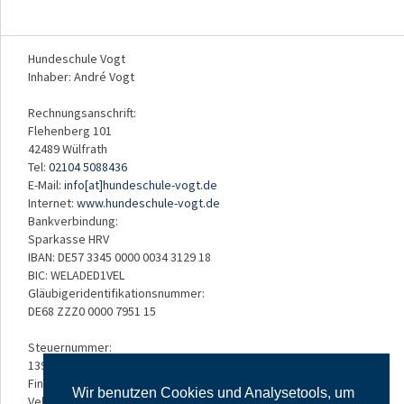
Hundeschule Vogt
Inhaber: André Vogt
Rechnungsanschrift:
Flehenberg 101
42489 Wülfrath
Tel:
02104 5088436
E-Mail:
info[at]hundeschule-vogt.de
Internet:
www.hundeschule-vogt.de
Bankverbindung:
Sparkasse HRV
IBAN: DE57 3345 0000 0034 3129 18
BIC: WELADED1VEL
Gläubigeridentifikationsnummer:
DE68 ZZZ0 0000 7951 15
Steuernummer:
139/5234/3050
Finanzamt:
Wir benutzen Cookies und Analysetools, um
Velbert