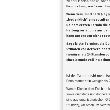
zu der Einzelstunde an, sonde
Beschreibung von Deinem Hund
Wenn Dein Hund nach § 3 / 
„bedenklich“ eingestuften
Deinem ersten Termin die 
Haltungserlaubnis aus dein
kann ansonsten nicht statt
Sage bitte Termine, die D
Stunden vor der vereinbar
(weniger als 24 Stunden vor
Einzelstunde voll in Rechn
Ist der Termin nicht mehr b
Dann startet er in weniger als
Wende Dich in dem Fall bitte k
sowie dienstags und donnersta
sind aus organisatorischen Gr
Stunden), wir bitten um
Verstä