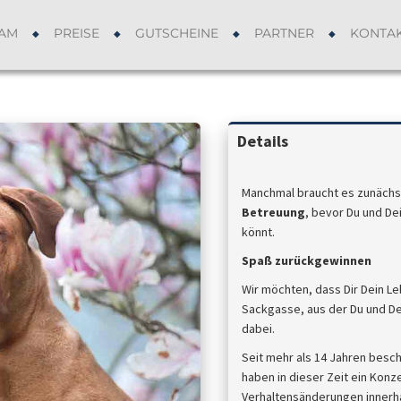
AM
PREISE
GUTSCHEINE
PARTNER
KONTA
Details
Manchmal braucht es zunächs
Betreuung
, bevor Du und De
könnt.
Spaß zurückgewinnen
Wir möchten, dass Dir Dein L
Sackgasse, aus der Du und De
dabei.
Seit mehr als 14 Jahren besc
haben in dieser Zeit ein Konz
Verhaltensänderungen innerhal