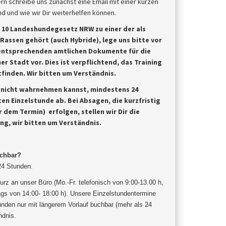
rn schreibe uns zunächst eine Email mit einer kurzen
 und wie wir Dir weiterhelfen können.
§ 10 Landeshundegesetz NRW zu einer der als
 Rassen
gehört (auch Hybride), lege uns bitte vor
entsprechenden amtlichen Dokumente für die
er Stadt vor. Dies ist
verpflichtend, das Training
finden. Wir bitten um Verständnis.
u nicht wahrnehmen kannst, mindestens 24
ten Einzelstunde ab.
Bei Absagen, die kurzfristig
 dem Termin) erfolgen, stellen wir Dir die
ung, wir bitten um Verständnis.
uchbar?
 24 Stunden.
urz an unser Büro (Mo.-Fr. telefonisch von 9:00-13.00 h,
gs von 14:00- 18:00 h). Unsere Einzelstundentermine
ünden nur mit längerem Vorlauf buchbar (mehr als 24
ndnis
.