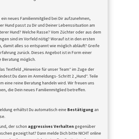
s
 ein neues Familienmitglied bei Dir aufzunehmen,
er Hund passt zu Dir und Deiner Lebenssituation am
älterer Hund? Welche Rasse? Vom Züchter oder aus dem
gen sind im Vorfeld nötig? Worauf ist in den ersten
 damit alles so entspannt wie möglich abläuft? Greife
rfahrung zurück. Dieses Angebot ist in Form einer
ne Beratung möglich.
d das Textfeld „Hinweise für unser Team“ im Zuge der
ndest Du dann im Anmeldungs- Schritt 2 „Hund“. Teile
 um eine reine Beratung handeln wird. Wir freuen uns
en, die Dein neues Familienmitglied betreffen.
eldung erhältst Du automatisch eine
Bestätigung
an
se.
und, der schon
aggressives Verhalten
gegenüber
chen gezeigt hat? Dann melde Dich bitte NICHT online