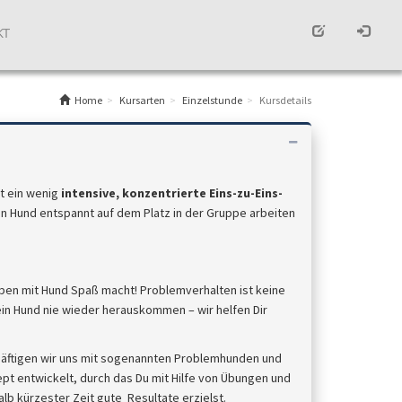
KT
Home
Kursarten
Einzelstunde
Kursdetails
t ein wenig
intensive, konzentrierte Eins-zu-Eins-
in Hund entspannt auf dem Platz in der Gruppe arbeiten
eben mit Hund Spaß macht! Problemverhalten ist keine
in Hund nie wieder herauskommen – wir helfen Dir
häftigen wir uns mit sogenannten Problemhunden und
ept entwickelt, durch das Du mit Hilfe von Übungen und
b kürzester Zeit gute Resultate erzielst.