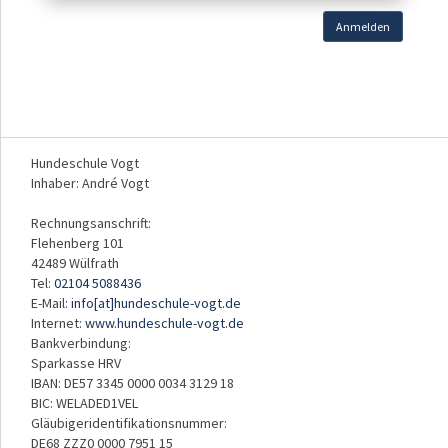
Anmelden
Hundeschule Vogt
Inhaber: André Vogt
Rechnungsanschrift:
Flehenberg 101
42489 Wülfrath
Tel:
02104 5088436
E-Mail:
info[at]hundeschule-vogt.de
Internet:
www.hundeschule-vogt.de
Bankverbindung:
Sparkasse HRV
IBAN: DE57 3345 0000 0034 3129 18
BIC: WELADED1VEL
Gläubigeridentifikationsnummer:
DE68 ZZZ0 0000 7951 15