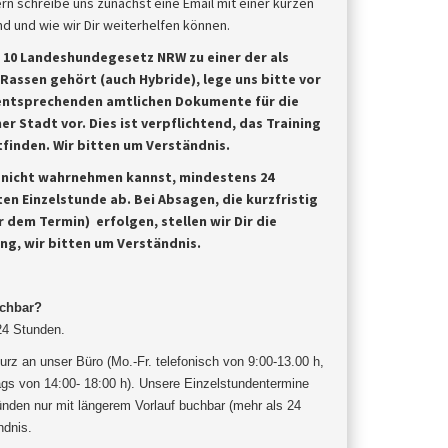
rn schreibe uns zunächst eine Email mit einer kurzen
 und wie wir Dir weiterhelfen können.
§ 10 Landeshundegesetz NRW zu einer der als
 Rassen
gehört (auch Hybride), lege uns bitte vor
entsprechenden amtlichen Dokumente für die
er Stadt vor. Dies ist
verpflichtend, das Training
finden. Wir bitten um Verständnis.
u nicht wahrnehmen kannst, mindestens 24
ten Einzelstunde ab.
Bei Absagen, die kurzfristig
 dem Termin) erfolgen, stellen wir Dir die
ung, wir bitten um Verständnis.
uchbar?
 24 Stunden.
urz an unser Büro (Mo.-Fr. telefonisch von 9:00-13.00 h,
gs von 14:00- 18:00 h). Unsere Einzelstundentermine
ünden nur mit längerem Vorlauf buchbar (mehr als 24
ndnis
.