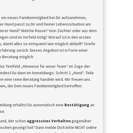
s
 ein neues Familienmitglied bei Dir aufzunehmen,
er Hund passt zu Dir und Deiner Lebenssituation am
älterer Hund? Welche Rasse? Vom Züchter oder aus dem
gen sind im Vorfeld nötig? Worauf ist in den ersten
 damit alles so entspannt wie möglich abläuft? Greife
rfahrung zurück. Dieses Angebot ist in Form einer
ne Beratung möglich.
d das Textfeld „Hinweise für unser Team“ im Zuge der
ndest Du dann im Anmeldungs- Schritt 2 „Hund“. Teile
 um eine reine Beratung handeln wird. Wir freuen uns
en, die Dein neues Familienmitglied betreffen.
eldung erhältst Du automatisch eine
Bestätigung
an
se.
und, der schon
aggressives Verhalten
gegenüber
chen gezeigt hat? Dann melde Dich bitte NICHT online