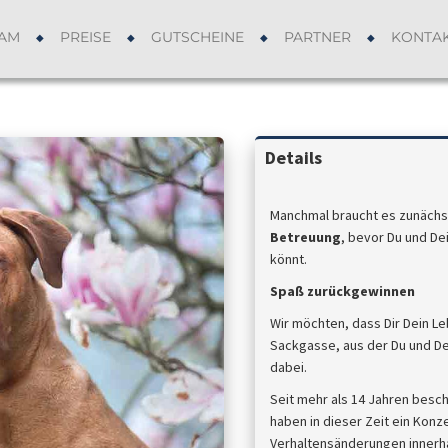
AM
PREISE
GUTSCHEINE
PARTNER
KONTA
Details
Manchmal braucht es zunächs
Betreuung
, bevor Du und De
könnt.
Spaß zurückgewinnen
Wir möchten, dass Dir Dein L
Sackgasse, aus der Du und De
dabei.
Seit mehr als 14 Jahren besc
haben in dieser Zeit ein Konz
Verhaltensänderungen innerhal