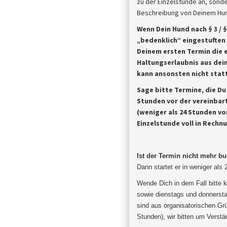
zu der Einzelstunde an, sonde
Beschreibung von Deinem Hund
Wenn Dein Hund nach § 3 / 
„bedenklich“ eingestuften
Deinem ersten Termin die 
Haltungserlaubnis aus dein
kann ansonsten nicht statt
Sage bitte Termine, die D
Stunden vor der vereinbar
(weniger als 24 Stunden vor
Einzelstunde voll in Rechn
Ist der Termin nicht mehr b
Dann startet er in weniger als
Wende Dich in dem Fall bitte k
sowie dienstags und donnersta
sind aus organisatorischen Gr
Stunden), wir bitten um
Verstä