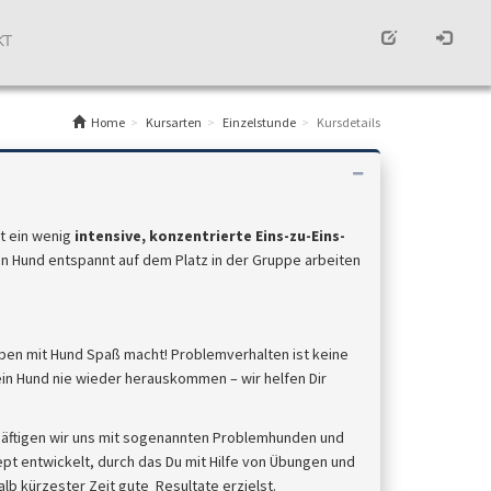
KT
Home
Kursarten
Einzelstunde
Kursdetails
t ein wenig
intensive, konzentrierte Eins-zu-Eins-
in Hund entspannt auf dem Platz in der Gruppe arbeiten
eben mit Hund Spaß macht! Problemverhalten ist keine
in Hund nie wieder herauskommen – wir helfen Dir
häftigen wir uns mit sogenannten Problemhunden und
ept entwickelt, durch das Du mit Hilfe von Übungen und
b kürzester Zeit gute Resultate erzielst.