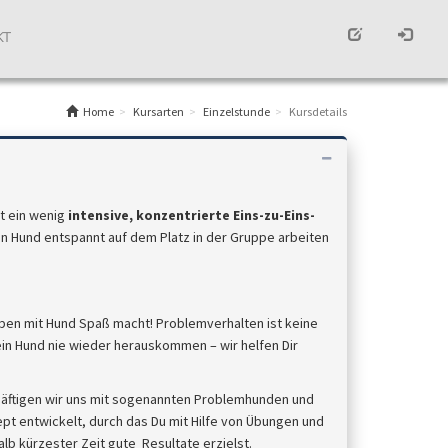
KT
Home
Kursarten
Einzelstunde
Kursdetails
t ein wenig
intensive, konzentrierte Eins-zu-Eins-
in Hund entspannt auf dem Platz in der Gruppe arbeiten
eben mit Hund Spaß macht! Problemverhalten ist keine
in Hund nie wieder herauskommen – wir helfen Dir
häftigen wir uns mit sogenannten Problemhunden und
ept entwickelt, durch das Du mit Hilfe von Übungen und
b kürzester Zeit gute Resultate erzielst.