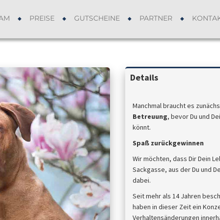
AM
PREISE
GUTSCHEINE
PARTNER
KONTA
Details
Manchmal braucht es zunächs
Betreuung
, bevor Du und De
könnt.
Spaß zurückgewinnen
Wir möchten, dass Dir Dein L
Sackgasse, aus der Du und De
dabei.
Seit mehr als 14 Jahren besc
haben in dieser Zeit ein Konz
Verhaltensänderungen innerhal