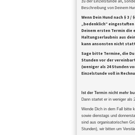
zu der Einzelstunde an, sonde
Beschreibung von Deinem Hund
Wenn Dein Hund nach § 3 / 
„bedenklich“ eingestuften
Deinem ersten Termin die 
Haltungserlaubnis aus dein
kann ansonsten nicht statt
Sage bitte Termine, die D
Stunden vor der vereinbar
(weniger als 24 Stunden vor
Einzelstunde voll in Rechn
Ist der Termin nicht mehr b
Dann startet er in weniger als
Wende Dich in dem Fall bitte k
sowie dienstags und donnersta
sind aus organisatorischen Gr
Stunden), wir bitten um
Verstä