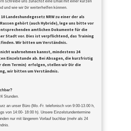
rn schreibe uns zunächst eine Email mit einer kurzen
 und wie wir Dir weiterhelfen können.
§ 10 Landeshundegesetz NRW zu einer der als
 Rassen
gehört (auch Hybride), lege uns bitte vor
entsprechenden amtlichen Dokumente für die
er Stadt vor. Dies ist
verpflichtend, das Training
finden. Wir bitten um Verständnis.
u nicht wahrnehmen kannst, mindestens 24
ten Einzelstunde ab.
Bei Absagen, die kurzfristig
 dem Termin) erfolgen, stellen wir Dir die
ung, wir bitten um Verständnis.
uchbar?
 24 Stunden.
urz an unser Büro (Mo.-Fr. telefonisch von 9:00-13.00 h,
gs von 14:00- 18:00 h). Unsere Einzelstundentermine
ünden nur mit längerem Vorlauf buchbar (mehr als 24
ndnis
.