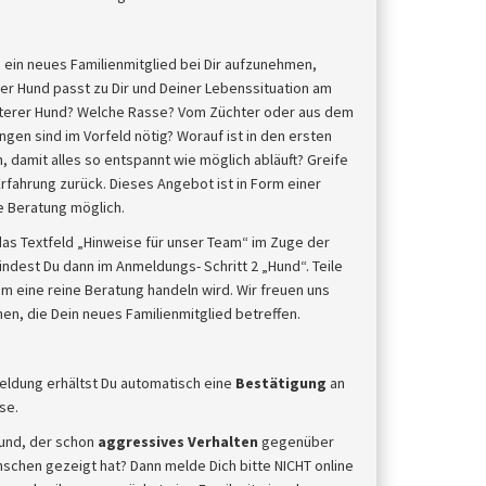
s
 ein neues Familienmitglied bei Dir aufzunehmen,
er Hund passt zu Dir und Deiner Lebenssituation am
älterer Hund? Welche Rasse? Vom Züchter oder aus dem
gen sind im Vorfeld nötig? Worauf ist in den ersten
 damit alles so entspannt wie möglich abläuft? Greife
rfahrung zurück. Dieses Angebot ist in Form einer
ne Beratung möglich.
d das Textfeld „Hinweise für unser Team“ im Zuge der
ndest Du dann im Anmeldungs- Schritt 2 „Hund“. Teile
 um eine reine Beratung handeln wird. Wir freuen uns
en, die Dein neues Familienmitglied betreffen.
eldung erhältst Du automatisch eine
Bestätigung
an
se.
und, der schon
aggressives Verhalten
gegenüber
chen gezeigt hat? Dann melde Dich bitte NICHT online