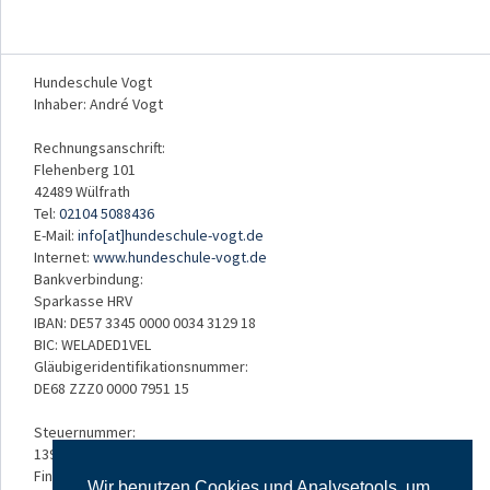
Hundeschule Vogt
Inhaber: André Vogt
Rechnungsanschrift:
Flehenberg 101
42489 Wülfrath
Tel:
02104 5088436
E-Mail:
info[at]hundeschule-vogt.de
Internet:
www.hundeschule-vogt.de
Bankverbindung:
Sparkasse HRV
IBAN: DE57 3345 0000 0034 3129 18
BIC: WELADED1VEL
Gläubigeridentifikationsnummer:
DE68 ZZZ0 0000 7951 15
Steuernummer:
139/5234/3050
Finanzamt:
Wir benutzen Cookies und Analysetools, um