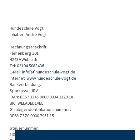
Hundeschule Vogt
Inhaber: André Vogt
Rechnungsanschrift:
Flehenberg 101
42489 Wülfrath
Tel:
02104 5088436
E-Mail:
info[at]hundeschule-vogt.de
Internet:
www.hundeschule-vogt.de
Bankverbindung:
Sparkasse HRV
IBAN: DE57 3345 0000 0034 3129 18
BIC: WELADED1VEL
Gläubigeridentifikationsnummer:
DE68 ZZZ0 0000 7951 15
Steuernummer:
139/5234/3050