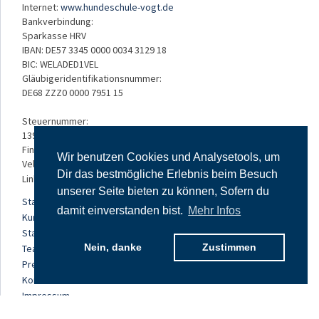
Internet:
www.hundeschule-vogt.de
Bankverbindung:
Sparkasse HRV
IBAN: DE57 3345 0000 0034 3129 18
BIC: WELADED1VEL
Gläubigeridentifikationsnummer:
DE68 ZZZ0 0000 7951 15
Steuernummer:
139/5234/3050
Finanzamt:
Wir benutzen Cookies und Analysetools, um
Velbert
Dir das bestmögliche Erlebnis beim Besuch
Links:
unserer Seite bieten zu können, Sofern du
Startseite
damit einverstanden bist.
Mehr Infos
Kursangebot
Standorte
Nein, danke
Zustimmen
Team
Preise
Kontakt
Impressum
Datenschutz