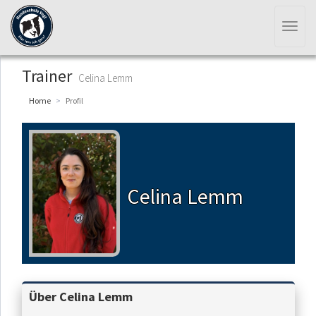
Toggl
naviga
Trainer
Celina Lemm
Home
Profil
Celina Lemm
Über Celina Lemm