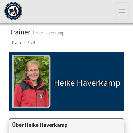
Toggl
naviga
Trainer
Heike Haverkamp
Home
Profil
Heike Haverkamp
Über Heike Haverkamp