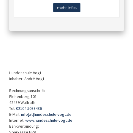
mehr Infos
Hundeschule Vogt
Inhaber: André Vogt
Rechnungsanschrift:
Flehenberg 101
42489 Wülfrath
Tel:
02104 5088436
E-Mail:
info[at]hundeschule-vogt.de
Internet:
www.hundeschule-vogt.de
Bankverbindung:
Sparkasse HRV