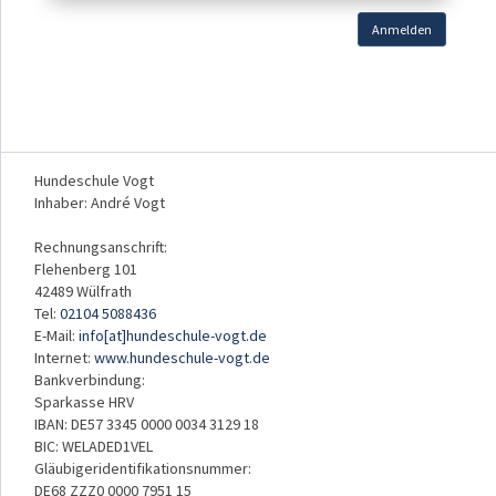
Anmelden
Hundeschule Vogt
Inhaber: André Vogt
Rechnungsanschrift:
Flehenberg 101
42489 Wülfrath
Tel:
02104 5088436
E-Mail:
info[at]hundeschule-vogt.de
Internet:
www.hundeschule-vogt.de
Bankverbindung:
Sparkasse HRV
IBAN: DE57 3345 0000 0034 3129 18
BIC: WELADED1VEL
Gläubigeridentifikationsnummer:
DE68 ZZZ0 0000 7951 15