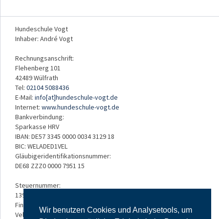
Hundeschule Vogt
Inhaber: André Vogt
Rechnungsanschrift:
Flehenberg 101
42489 Wülfrath
Tel:
02104 5088436
E-Mail:
info[at]hundeschule-vogt.de
Internet:
www.hundeschule-vogt.de
Bankverbindung:
Sparkasse HRV
IBAN: DE57 3345 0000 0034 3129 18
BIC: WELADED1VEL
Gläubigeridentifikationsnummer:
DE68 ZZZ0 0000 7951 15
Steuernummer:
139/5234/3050
Finanzamt:
Wir benutzen Cookies und Analysetools, um
Velbert