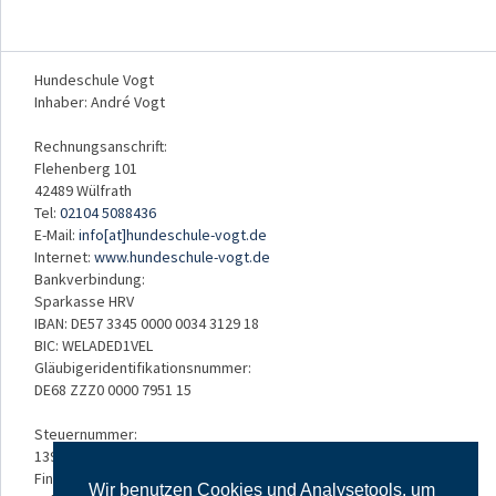
Hundeschule Vogt
Inhaber: André Vogt
Rechnungsanschrift:
Flehenberg 101
42489 Wülfrath
Tel:
02104 5088436
E-Mail:
info[at]hundeschule-vogt.de
Internet:
www.hundeschule-vogt.de
Bankverbindung:
Sparkasse HRV
IBAN: DE57 3345 0000 0034 3129 18
BIC: WELADED1VEL
Gläubigeridentifikationsnummer:
DE68 ZZZ0 0000 7951 15
Steuernummer:
139/5234/3050
Finanzamt:
Wir benutzen Cookies und Analysetools, um