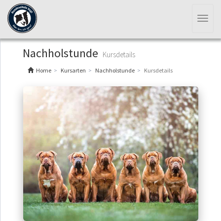
Toggl
naviga
Nachholstunde
Kursdetails
Home
Kursarten
Nachholstunde
Kursdetails