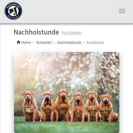
Toggl
naviga
Nachholstunde
Kursdetails
Home
Kursarten
Nachholstunde
Kursdetails