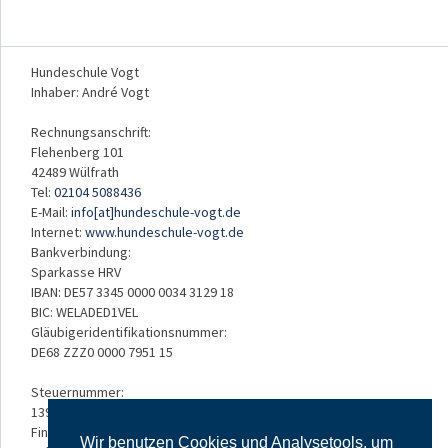
Hundeschule Vogt
Inhaber: André Vogt
Rechnungsanschrift:
Flehenberg 101
42489 Wülfrath
Tel:
02104 5088436
E-Mail:
info[at]hundeschule-vogt.de
Internet:
www.hundeschule-vogt.de
Bankverbindung:
Sparkasse HRV
IBAN: DE57 3345 0000 0034 3129 18
BIC: WELADED1VEL
Gläubigeridentifikationsnummer:
DE68 ZZZ0 0000 7951 15
Steuernummer:
139/5234/3050
Finanzamt:
Wir benutzen Cookies und Analysetools, um