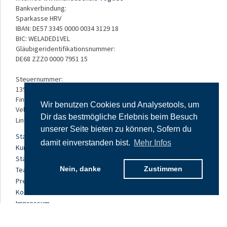
Bankverbindung:
Sparkasse HRV
IBAN: DE57 3345 0000 0034 3129 18
BIC: WELADED1VEL
Gläubigeridentifikationsnummer:
DE68 ZZZ0 0000 7951 15
Steuernummer:
139/5234/3050
Finanzamt:
Wir benutzen Cookies und Analysetools, um
Velbert
Dir das bestmögliche Erlebnis beim Besuch
Links:
unserer Seite bieten zu können, Sofern du
Startseite
damit einverstanden bist.
Mehr Infos
Kursangebot
Standorte
Nein, danke
Zustimmen
Team
Preise
Kontakt
Impressum
Datenschutz
AGB