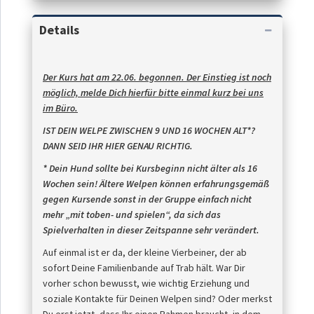
Details
Der Kurs hat am 22.06. begonnen. Der Einstieg ist noch
möglich, melde Dich hierfür bitte einmal kurz bei uns
im Büro.
IST DEIN WELPE ZWISCHEN 9 UND 16 WOCHEN ALT*?
DANN SEID IHR HIER GENAU RICHTIG.
*
D
ein Hund sollte bei Kursbeginn nicht älter als 16
Wochen sein! Ältere Welpen können erfahrungsgemäß
gegen Kursende sonst in der Gruppe einfach nicht
mehr „mit toben- und spielen“, da sich das
Spielverhalten in dieser Zeitspanne sehr verändert.
Auf einmal ist er da, der kleine Vierbeiner, der ab
sofort Deine Familienbande auf Trab hält. War Dir
vorher schon bewusst, wie wichtig Erziehung und
soziale Kontakte für Deinen Welpen sind? Oder merkst
Du erst jetzt, dass Ihr einen Rahmen braucht, in dem