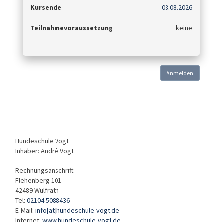
Kursende
03.08.2026
Teilnahmevoraussetzung
keine
Anmelden
Hundeschule Vogt
Inhaber: André Vogt
Rechnungsanschrift:
Flehenberg 101
42489 Wülfrath
Tel:
02104 5088436
E-Mail:
info[at]hundeschule-vogt.de
Internet:
www.hundeschule-vogt.de