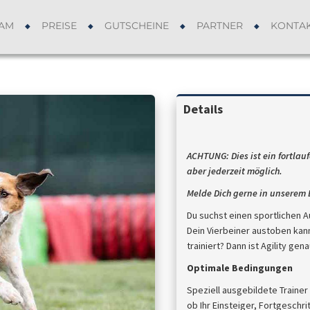
AM
PREISE
GUTSCHEINE
PARTNER
KONTA
Details
ACHTUNG:
Dies ist ein fortla
aber
jederzeit
möglich.
Melde Dich gerne in unserem 
Du suchst einen sportlichen A
Dein Vierbeiner austoben kan
trainiert? Dann ist Agility gen
Optimale Bedingungen
Speziell ausgebildete Trainer
ob Ihr Einsteiger, Fortgeschr